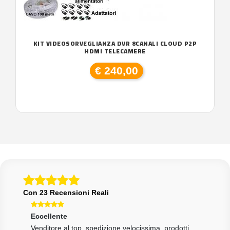
KIT VIDEOSORVEGLIANZA DVR 8CANALI CLOUD P2P
HDMI TELECAMERE
€ 240,00
Con 23 Recensioni Reali
Eccellente
Ecce
tà
Venditore al top, spedizione velocissima, prodotti
Otti