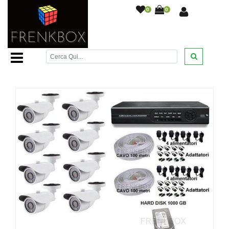
0
0
Home Page
/
Videosorveglianza
/
Kit completi
videosorveglianza
/
Kit videosorveglianza Telecamere Sony
AHD 2000TVL DVR 8 canali HDD 1000Gb +cavo
/