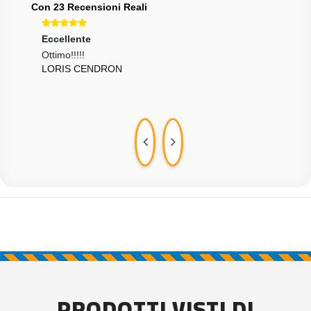
Con 23 Recensioni Reali
Eccellente
Ecce
 e
Ottimo!!!!!
Vend
LORIS CENDRON
GIU
PRODOTTI VISTI DI