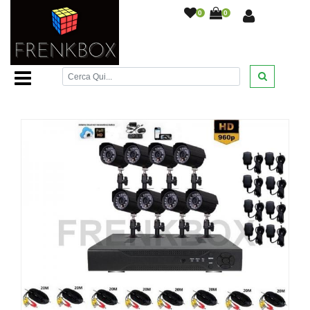
0
0
Home Page
/
Videosorveglianza
/
Kit completi
videosorveglianza
/
Kit videosorveglianza DVR 8 canali
Cloud Hdmi Vga Telecamere Sony 800TVL 24Led
/