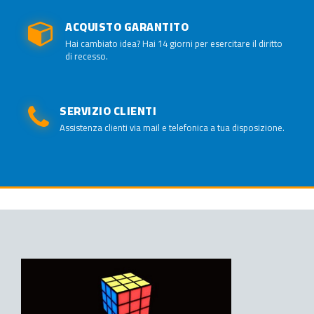
ACQUISTO GARANTITO
Hai cambiato idea? Hai 14 giorni per esercitare il diritto
di recesso.
SERVIZIO CLIENTI
Assistenza clienti via mail e telefonica a tua disposizione.