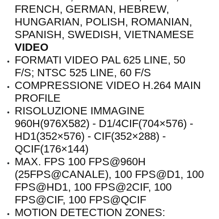
FRENCH, GERMAN, HEBREW,
HUNGARIAN, POLISH, ROMANIAN,
SPANISH, SWEDISH, VIETNAMESE
VIDEO
FORMATI VIDEO PAL 625 LINE, 50
F/S; NTSC 525 LINE, 60 F/S
COMPRESSIONE VIDEO H.264 MAIN
PROFILE
RISOLUZIONE IMMAGINE
960H(976X582) - D1/4CIF(704×576) -
HD1(352×576) - CIF(352×288) -
QCIF(176×144)
MAX. FPS 100 FPS@960H
(25FPS@CANALE), 100 FPS@D1, 100
FPS@HD1, 100 FPS@2CIF, 100
FPS@CIF, 100 FPS@QCIF
MOTION DETECTION ZONES: