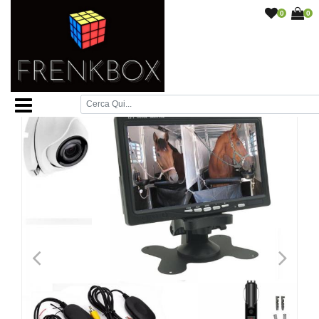
0
0
Home Page
/
Monitor e telecamere retromarcia
/
kit
sorveglianza trasporto Trailer cavalli wireless.Telecamera
Dome Monitor 7"
/
<
>