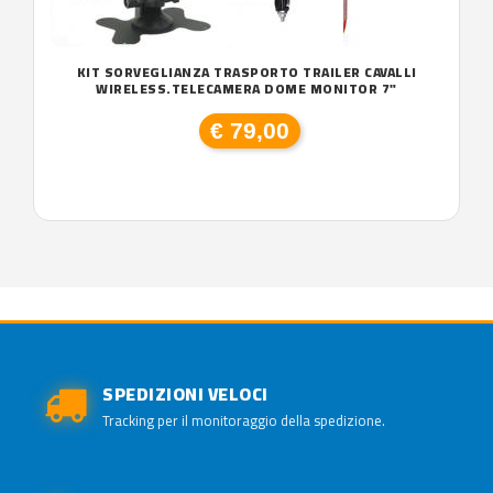
KIT SORVEGLIANZA TRASPORTO TRAILER CAVALLI
WIRELESS.TELECAMERA DOME MONITOR 7"
€ 79,00
SPEDIZIONI VELOCI
Tracking per il monitoraggio della spedizione.