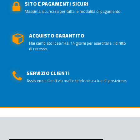
SITO E PAGAMENTI SICURI
Massima sicurezza per tutte le modalità di pagamento.
ACQUISTO GARANTITO
Hai cambiato idea? Hai 14 giorni per esercitare il diritto
di recesso.
SERVIZIO CLIENTI
Assistenza clienti via mail e telefonica a tua disposizione.