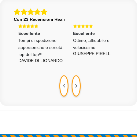
Con 23 Recensioni Reali
Eccellente
Eccellente
Ecce
ia e
Tempi di spedizione
Ottimo, affidabile e
Funz
MAR
supersoniche e serietà
velocissimo
GIUSEPPE PIRELLI
top del top!!!
DAVIDE DI LIONARDO