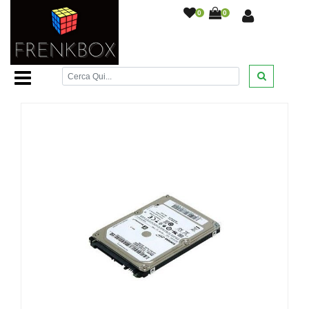
0
0
Home Page
/
/
Hard Disk 3,5" 500gb Western Digital per
DVR o PC HDD
/