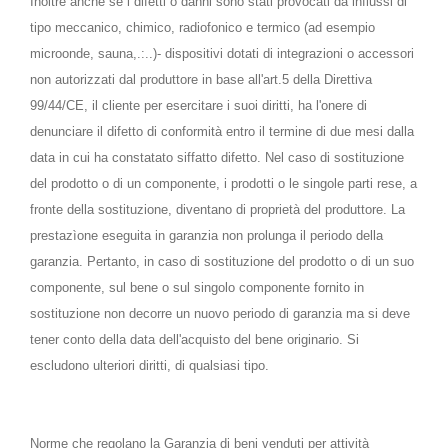
Inoltre anche se i difetti o danni sono stati provocati da influssi di
tipo meccanico, chimico, radiofonico e termico (ad esempio
microonde, sauna,.:..)- dispositivi dotati di integrazioni o accessori
non autorizzati dal produttore in base all'art.5 della Direttiva
99/44/CE, il cliente per esercitare i suoi diritti, ha l'onere di
denunciare il difetto di conformità entro il termine di due mesi dalla
data in cui ha constatato siffatto difetto. Nel caso di sostituzione
del prodotto o di un componente, i prodotti o le singole parti rese, a
fronte della sostituzione, diventano di proprietà del produttore. La
prestazìone eseguita in garanzia non prolunga il periodo della
garanzia. Pertanto, in caso di sostituzione del prodotto o di un suo
componente, sul bene o sul singolo componente fornito in
sostituzione non decorre un nuovo periodo di garanzia ma si deve
tener conto della data dell'acquisto del bene originario. Si
escludono ulteriori diritti, di qualsiasi tipo.
Norme che regolano la Garanzia di beni venduti per attività