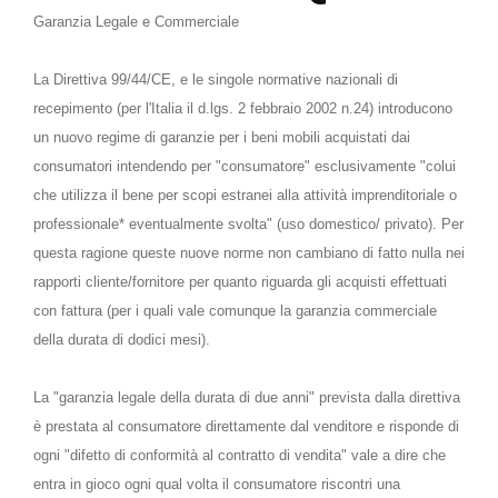
Garanzia Legale e Commerciale
La Direttiva 99/44/CE, e le singole normative nazionali di
recepimento (per l'Italia il d.lgs. 2 febbraio 2002 n.24) introducono
un nuovo regime di garanzie per i beni mobili acquistati dai
consumatori intendendo per "consumatore" esclusivamente "colui
che utilizza il bene per scopi estranei alla attività imprenditoriale o
professionale* eventualmente svolta" (uso domestico/ privato). Per
questa ragione queste nuove norme non cambiano di fatto nulla nei
rapporti cliente/fornitore per quanto riguarda gli acquisti effettuati
con fattura (per i quali vale comunque la garanzia commerciale
della durata di dodici mesi).
La "garanzia legale della durata di due anni" prevista dalla direttiva
è prestata al consumatore direttamente dal venditore e risponde di
ogni "difetto di conformità al contratto di vendita" vale a dire che
entra in gioco ogni qual volta il consumatore riscontri una