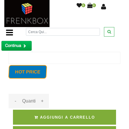
0
0
Home Page
/
Fresatrice elettrica 1200 watt in valigia. Con
attacco gambo 6-8mm. Iva inclusa
/
Prodotto non trovato!
HOT PRICE
-
+
AGGIUNGI A CARRELLO