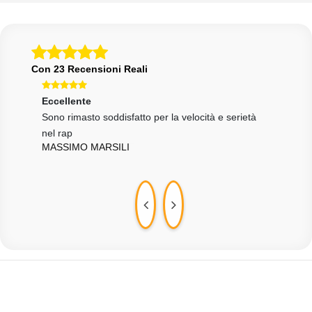
Con 23 Recensioni Reali
Eccellente
Ecce
si e
Sono rimasto soddisfatto per la velocità e serietà
Ordi
nel rap
accu
MASSIMO MARSILI
VIT