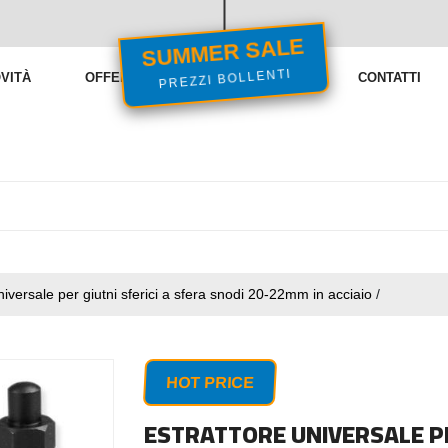
SUMMER SALE
VITÀ
OFFERTE
VENDITE FLASH
CONTATTI
PREZZI BOLLENTI
niversale per giutni sferici a sfera snodi 20-22mm in acciaio
/
HOT PRICE
ESTRATTORE UNIVERSALE PE