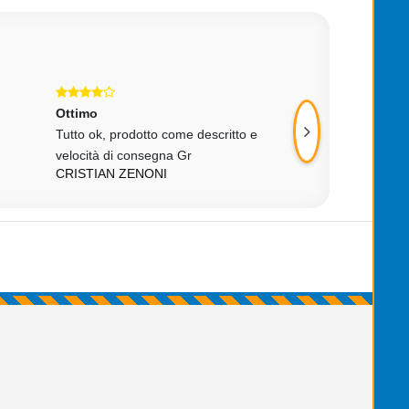
Ottimo
Eccellente
Tutto ok, prodotto come descritto e
Ottimo venditore !!
velocità di consegna Gr
veloce.....
CRISTIAN ZENONI
VINCENZO BARC