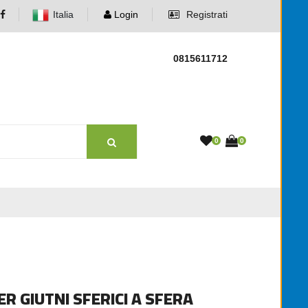
Italia
Login
Registrati
0815611712
0
0
R GIUTNI SFERICI A SFERA