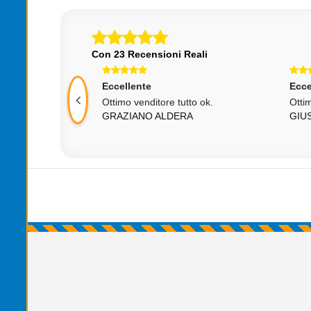
Con 23 Recensioni Reali
Eccellente
Ecce
!! spedizione
Ottimo venditore tutto ok.
Ottim
GRAZIANO ALDERA
GIU
ELLONA