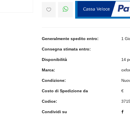
Generalmente spedito entro:
1 Gi
Consegna stimata entro:
Disponibilità
14 p
Marca:
oxfo
Condizione:
Nuo
Costo di Spedizione da
€
Codice:
371
Condividi su