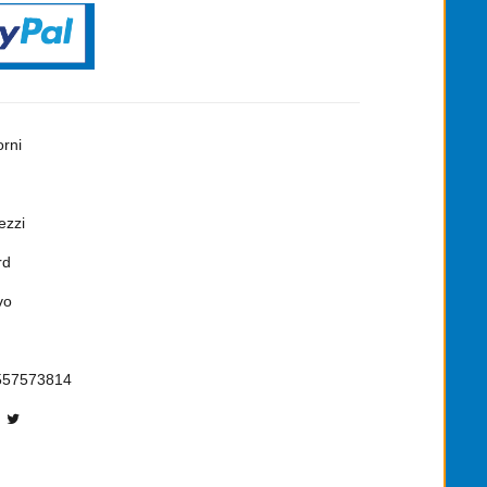
orni
ezzi
rd
vo
557573814