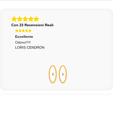
Con 23 Recensioni Reali
Eccellente
Ecce
Ottimo!!!!!
Velo
LORIS CENDRON
rigu
GUI