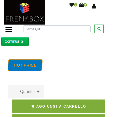
0
0
Home Page
/
Coppia Barriera anti intrusione 6 sensori
orientabili infrarossi cavo o wireless
/
Prodotto non trovato!
HOT PRICE
-
+
AGGIUNGI A CARRELLO