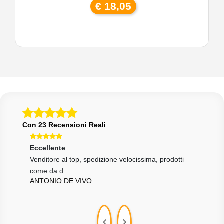
€ 18,05
Con 23 Recensioni Reali
Eccellente
Eccellente
Ecce
Venditore al top, spedizione velocissima, prodotti
Persona molto seria e affidabile. Oggetto come e
Otti
GIU
come da d
discreto,
ANTONIO DE VIVO
KAMAL DOURIK