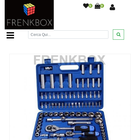
0
0
Home Page
/
Giardinaggio e Fai da te
/
Chiavi a
bussola\cricchetto 109 pezzi in cromo vanadium in valigetta
portatile
/