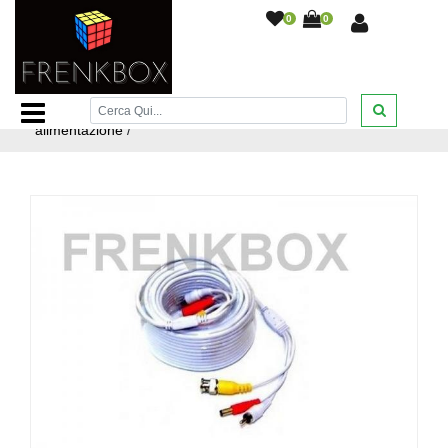
0
0
Home Page
/
Videosorveglianza
/
Cavi alta qualità per
telecamere videosorveglianza
/
Cavo 30 metri per
telecamere videosorveglianza audio video RCA BNC
alimentazione
/