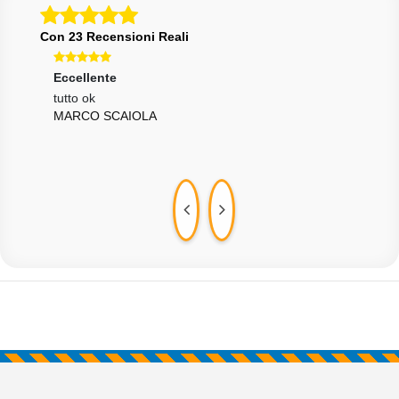
Con 23 Recensioni Reali
Eccellente
Ecce
tutto ok
Velo
MARCO SCAIOLA
rigu
GUI