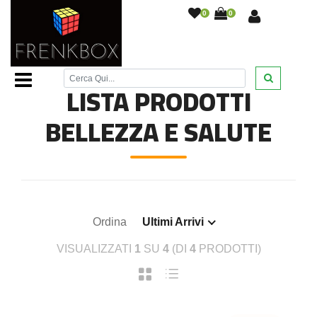
0
0
Home Page
/
Bellezza e Salute
/
LISTA PRODOTTI
BELLEZZA E SALUTE
Ordina
Ultimi Arrivi
VISUALIZZATI
1
SU
4
(DI
4
PRODOTTI)