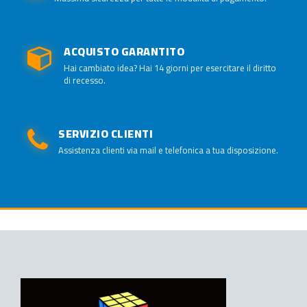
ACQUISTO GARANTITO
Hai cambiato idea? Hai 14 giorni per esercitare il diritto
di recesso.
SERVIZIO CLIENTI
Assistenza clienti via mail e telefonica a tua disposizione.