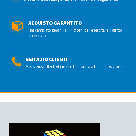
ACQUISTO GARANTITO
Hai cambiato idea? Hai 14 giorni per esercitare il diritto
di recesso.
SERVIZIO CLIENTI
Assistenza clienti via mail e telefonica a tua disposizione.