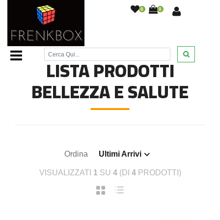
0
0
Home Page
/
Bellezza e Salute
/
LISTA PRODOTTI
BELLEZZA E SALUTE
Ordina
Ultimi Arrivi
VISUALIZZATI
1
SU
4
(DI
4
PRODOTTI)