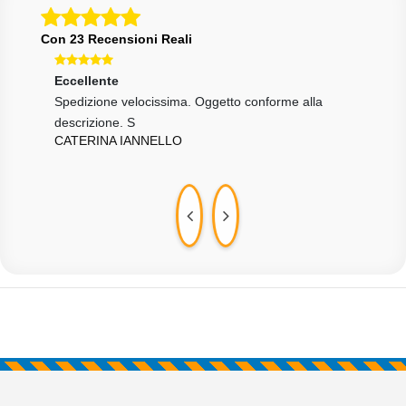
Con 23 Recensioni Reali
Eccellente
Eccellente
Ecce
Spedizione velocissima. Oggetto conforme alla
tutto ok
Funz
MARCO SCAIOLA
MAR
descrizione. S
CATERINA IANNELLO