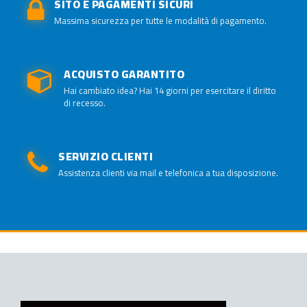
SITO E PAGAMENTI SICURI
Massima sicurezza per tutte le modalità di pagamento.
ACQUISTO GARANTITO
Hai cambiato idea? Hai 14 giorni per esercitare il diritto
di recesso.
SERVIZIO CLIENTI
Assistenza clienti via mail e telefonica a tua disposizione.