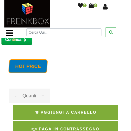
0
0
Home Page
/
/
Prodotto non trovato!
HOT PRICE
-
+
AGGIUNGI A CARRELLO
PAGA IN CONTRASSEGNO