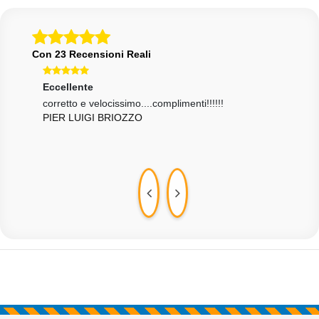
Con 23 Recensioni Reali
Eccellente
Ecce
si e
corretto e velocissimo....complimenti!!!!!!
Tutt
PIER LUIGI BRIOZZO
LOR