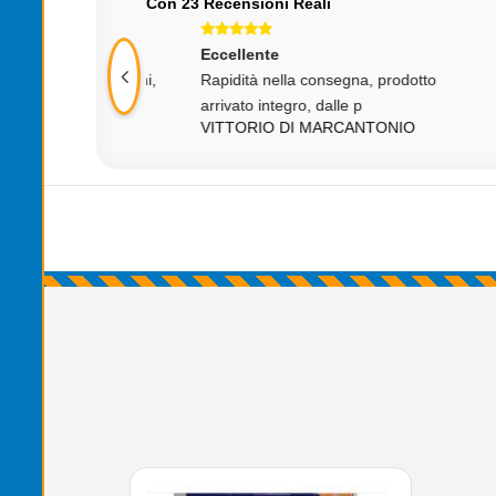
Con 23 Recensioni Reali
Eccellente
Ecce
empi strettissimi,
Rapidità nella consegna, prodotto
Temp
o,
arrivato integro, dalle p
serie
TI
VITTORIO DI MARCANTONIO
DAV