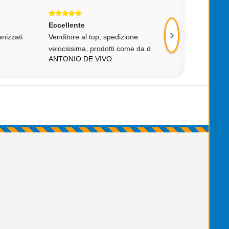
Eccellente
Eccellente
ti
Venditore al top, spedizione
Ordino eseguito in 
velocissima, prodotti come da d
imballaggio accura
ANTONIO DE VIVO
VITTORIO FELLE