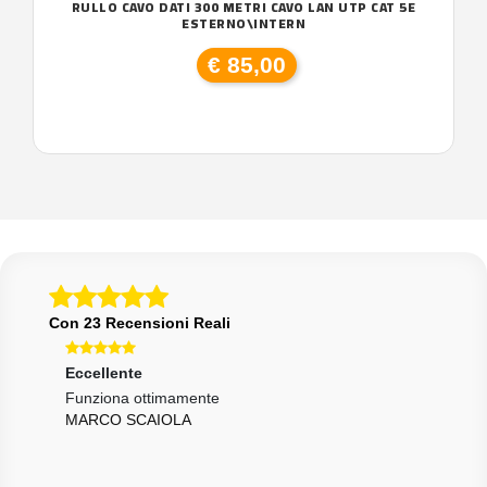
RULLO CAVO DATI 300 METRI CAVO LAN UTP CAT 5E
ESTERNO\INTERN
€ 85,00
Con 23 Recensioni Reali
Eccellente
Ecce
 e
Funziona ottimamente
Otti
MARCO SCAIOLA
GIU