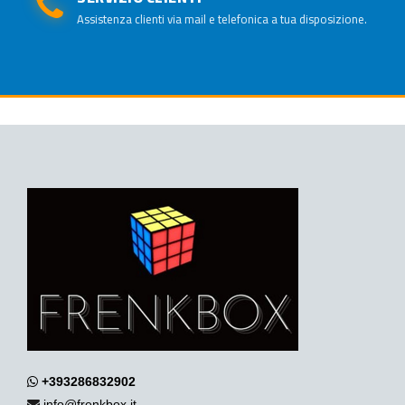
Assistenza clienti via mail e telefonica a tua disposizione.
+393286832902
info@frenkbox.it