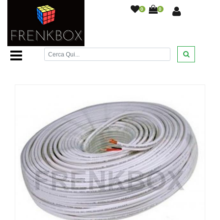
0
0
Home Page
/
Videosorveglianza
/
Cavi alta qualità per
telecamere videosorveglianza
/
100 metri cavo RG59 6 fili
2x DC 0,5mm per telecamere videosorveglianza impianti
/